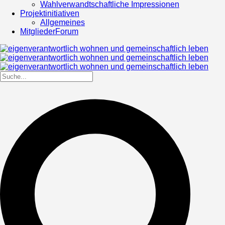
Wahlverwandtschaftliche Impressionen
Projektinitiativen
Allgemeines
MitgliederForum