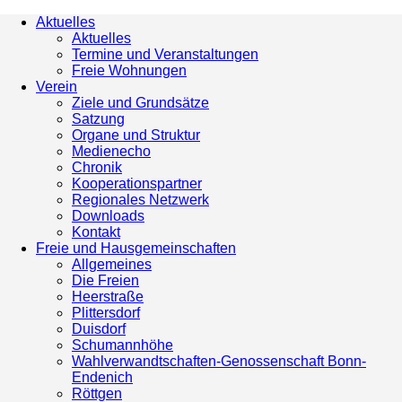
Aktuelles
Aktuelles
Termine und Veranstaltungen
Freie Wohnungen
Verein
Ziele und Grundsätze
Satzung
Organe und Struktur
Medienecho
Chronik
Kooperationspartner
Regionales Netzwerk
Downloads
Kontakt
Freie und Hausgemeinschaften
Allgemeines
Die Freien
Heerstraße
Plittersdorf
Duisdorf
Schumannhöhe
Wahlverwandtschaften-Genossenschaft Bonn-
Endenich
Röttgen