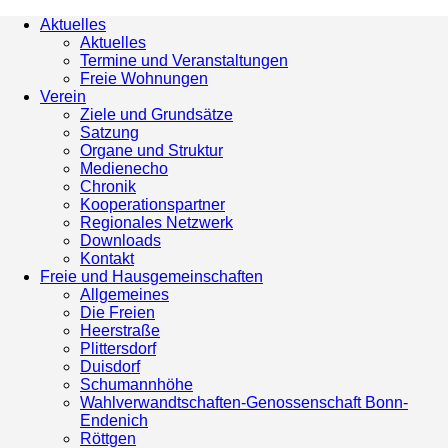
Aktuelles
Aktuelles
Termine und Veranstaltungen
Freie Wohnungen
Verein
Ziele und Grundsätze
Satzung
Organe und Struktur
Medienecho
Chronik
Kooperationspartner
Regionales Netzwerk
Downloads
Kontakt
Freie und Hausgemeinschaften
Allgemeines
Die Freien
Heerstraße
Plittersdorf
Duisdorf
Schumannhöhe
Wahlverwandtschaften-Genossenschaft Bonn-
Endenich
Röttgen