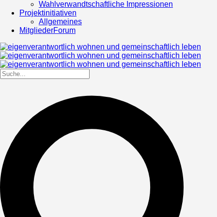
Wahlverwandtschaftliche Impressionen
Projektinitiativen
Allgemeines
MitgliederForum