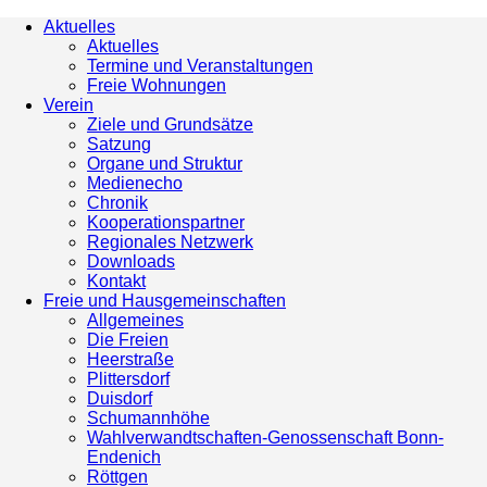
Aktuelles
Aktuelles
Termine und Veranstaltungen
Freie Wohnungen
Verein
Ziele und Grundsätze
Satzung
Organe und Struktur
Medienecho
Chronik
Kooperationspartner
Regionales Netzwerk
Downloads
Kontakt
Freie und Hausgemeinschaften
Allgemeines
Die Freien
Heerstraße
Plittersdorf
Duisdorf
Schumannhöhe
Wahlverwandtschaften-Genossenschaft Bonn-
Endenich
Röttgen