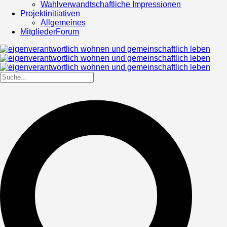
Wahlverwandtschaftliche Impressionen
Projektinitiativen
Allgemeines
MitgliederForum