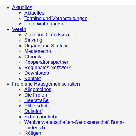
Aktuelles
Aktuelles
Termine und Veranstaltungen
Freie Wohnungen
Verein
Ziele und Grundsätze
Satzung
Organe und Struktur
Medienecho
Chronik
Kooperationspartner
Regionales Netzwerk
Downloads
Kontakt
Freie und Hausgemeinschaften
Allgemeines
Die Freien
Heerstraße
Plittersdorf
Duisdorf
Schumannhöhe
Wahlverwandtschaften-Genossenschaft Bonn-
Endenich
Röttgen