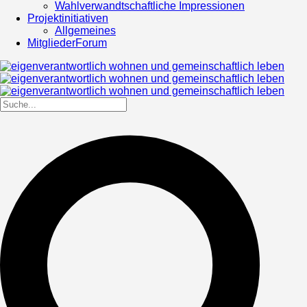
Wahlverwandtschaftliche Impressionen
Projektinitiativen
Allgemeines
MitgliederForum