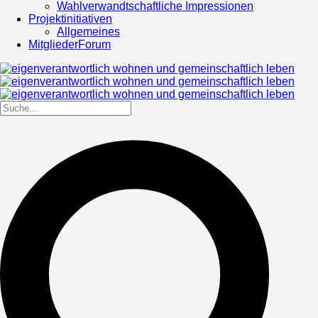
Wahlverwandtschaftliche Impressionen
Projektinitiativen
Allgemeines
MitgliederForum