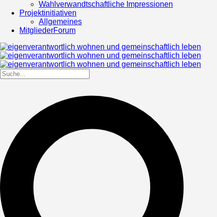
Wahlverwandtschaftliche Impressionen
Projektinitiativen
Allgemeines
MitgliederForum