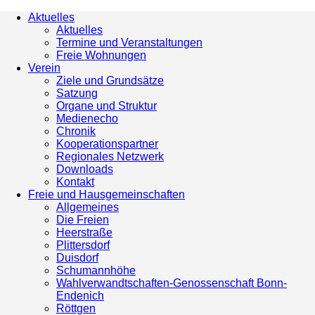
Aktuelles
Aktuelles
Termine und Veranstaltungen
Freie Wohnungen
Verein
Ziele und Grundsätze
Satzung
Organe und Struktur
Medienecho
Chronik
Kooperationspartner
Regionales Netzwerk
Downloads
Kontakt
Freie und Hausgemeinschaften
Allgemeines
Die Freien
Heerstraße
Plittersdorf
Duisdorf
Schumannhöhe
Wahlverwandtschaften-Genossenschaft Bonn-
Endenich
Röttgen