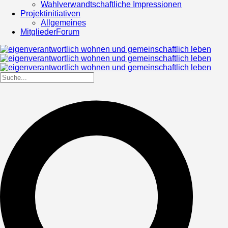
Wahlverwandtschaftliche Impressionen
Projektinitiativen
Allgemeines
MitgliederForum