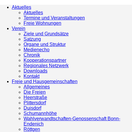
Aktuelles
Aktuelles
Termine und Veranstaltungen
Freie Wohnungen
Verein
Ziele und Grundsätze
Satzung
Organe und Struktur
Medienecho
Chronik
Kooperationspartner
Regionales Netzwerk
Downloads
Kontakt
Freie und Hausgemeinschaften
Allgemeines
Die Freien
Heerstraße
Plittersdorf
Duisdorf
Schumannhöhe
Wahlverwandtschaften-Genossenschaft Bonn-
Endenich
Röttgen