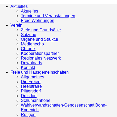
Aktuelles
Aktuelles
Termine und Veranstaltungen
Freie Wohnungen
Verein
Ziele und Grundsätze
Satzung
Organe und Struktur
Medienecho
Chronik
Kooperationspartner
Regionales Netzwerk
Downloads
Kontakt
Freie und Hausgemeinschaften
Allgemeines
Die Freien
Heerstraße
Plittersdorf
Duisdorf
Schumannhöhe
Wahlverwandtschaften-Genossenschaft Bonn-
Endenich
Röttgen