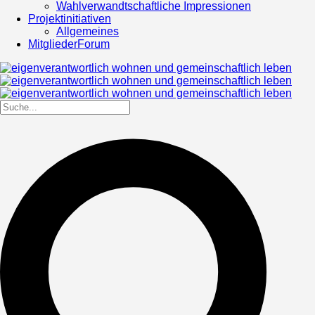
Wahlverwandtschaftliche Impressionen
Projektinitiativen
Allgemeines
MitgliederForum