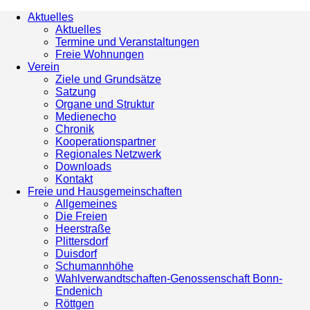
Aktuelles
Aktuelles
Termine und Veranstaltungen
Freie Wohnungen
Verein
Ziele und Grundsätze
Satzung
Organe und Struktur
Medienecho
Chronik
Kooperationspartner
Regionales Netzwerk
Downloads
Kontakt
Freie und Hausgemeinschaften
Allgemeines
Die Freien
Heerstraße
Plittersdorf
Duisdorf
Schumannhöhe
Wahlverwandtschaften-Genossenschaft Bonn-
Endenich
Röttgen