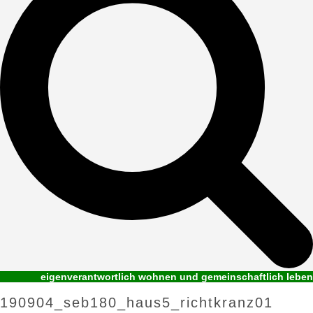
eigenverantwortlich wohnen und gemeinschaftlich leben
190904_seb180_haus5_richtkranz01