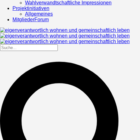
Wahlverwandtschaftliche Impressionen
Projektinitiativen
Allgemeines
MitgliederForum