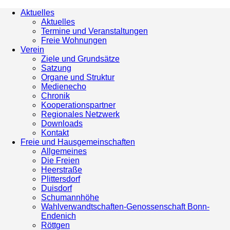
Aktuelles
Aktuelles
Termine und Veranstaltungen
Freie Wohnungen
Verein
Ziele und Grundsätze
Satzung
Organe und Struktur
Medienecho
Chronik
Kooperationspartner
Regionales Netzwerk
Downloads
Kontakt
Freie und Hausgemeinschaften
Allgemeines
Die Freien
Heerstraße
Plittersdorf
Duisdorf
Schumannhöhe
Wahlverwandtschaften-Genossenschaft Bonn-
Endenich
Röttgen