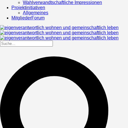
Wahlverwandtschaftliche Impressionen
Projektinitiativen
Allgemeines
MitgliederForum