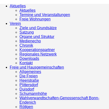
Aktuelles
Aktuelles
Termine und Veranstaltungen
Freie Wohnungen
Verein
Ziele und Grundsätze
Satzung
Organe und Struktur
Medienecho
Chronik
Kooperationspartner
Regionales Netzwerk
Downloads
Kontakt
Freie und Hausgemeinschaften
Allgemeines
Die Freien
Heerstraße
Plittersdorf
Duisdorf
Schumannhöhe
Wahlverwandtschaften-Genossenschaft Bonn-
Endenich
Röttgen