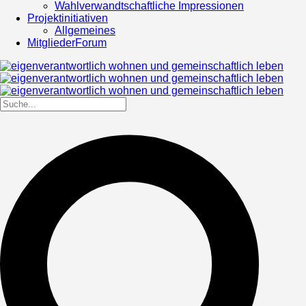
Wahlverwandtschaftliche Impressionen
Projektinitiativen
Allgemeines
MitgliederForum