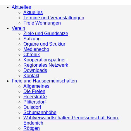
Aktuelles
Aktuelles
Termine und Veranstaltungen
Freie Wohnungen
Verein
Ziele und Grundsätze
Satzung
Organe und Struktur
Medienecho
Chronik
Kooperationspartner
Regionales Netzwerk
Downloads
Kontakt
Freie und Hausgemeinschaften
Allgemeines
Die Freien
Heerstraße
Plittersdorf
Duisdorf
Schumannhöhe
Wahlverwandtschaften-Genossenschaft Bonn-
Endenich
Röttgen