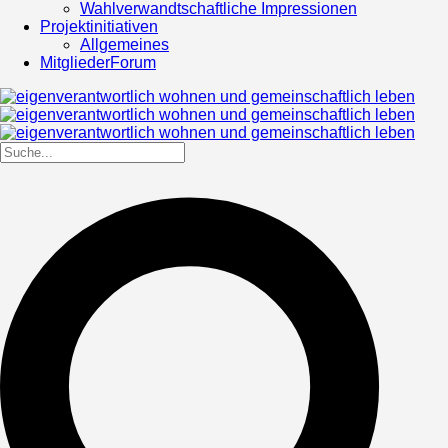
Wahlverwandtschaftliche Impressionen
Projektinitiativen
Allgemeines
MitgliederForum