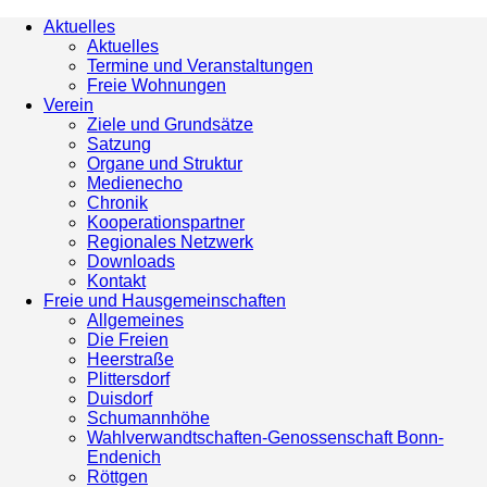
Aktuelles
Aktuelles
Termine und Veranstaltungen
Freie Wohnungen
Verein
Ziele und Grundsätze
Satzung
Organe und Struktur
Medienecho
Chronik
Kooperationspartner
Regionales Netzwerk
Downloads
Kontakt
Freie und Hausgemeinschaften
Allgemeines
Die Freien
Heerstraße
Plittersdorf
Duisdorf
Schumannhöhe
Wahlverwandtschaften-Genossenschaft Bonn-
Endenich
Röttgen