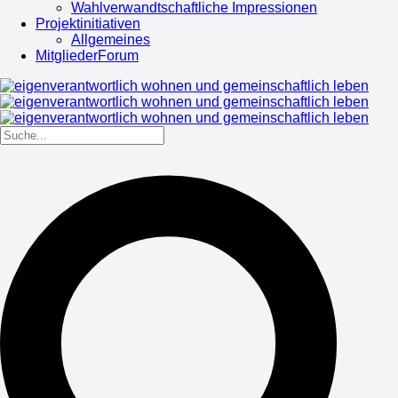
Wahlverwandtschaftliche Impressionen
Projektinitiativen
Allgemeines
MitgliederForum