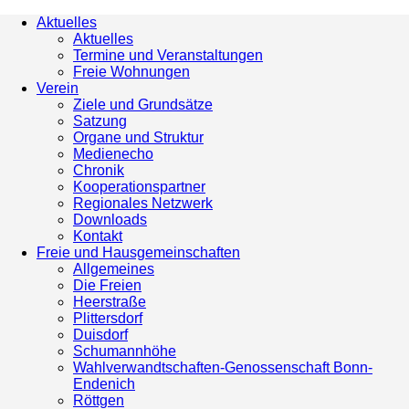
Aktuelles
Aktuelles
Termine und Veranstaltungen
Freie Wohnungen
Verein
Ziele und Grundsätze
Satzung
Organe und Struktur
Medienecho
Chronik
Kooperationspartner
Regionales Netzwerk
Downloads
Kontakt
Freie und Hausgemeinschaften
Allgemeines
Die Freien
Heerstraße
Plittersdorf
Duisdorf
Schumannhöhe
Wahlverwandtschaften-Genossenschaft Bonn-
Endenich
Röttgen