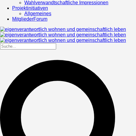
Wahlverwandtschaftliche Impressionen
Projektinitiativen
Allgemeines
MitgliederForum